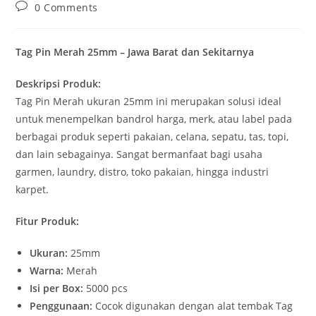
author:
published:
category:
Post
0 Comments
comments:
Tag Pin Merah 25mm – Jawa Barat dan Sekitarnya
Deskripsi Produk:
Tag Pin Merah ukuran 25mm ini merupakan solusi ideal
untuk menempelkan bandrol harga, merk, atau label pada
berbagai produk seperti pakaian, celana, sepatu, tas, topi,
dan lain sebagainya. Sangat bermanfaat bagi usaha
garmen, laundry, distro, toko pakaian, hingga industri
karpet.
Fitur Produk:
Ukuran:
25mm
Warna:
Merah
Isi per Box:
5000 pcs
Penggunaan:
Cocok digunakan dengan alat tembak Tag