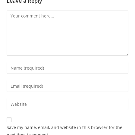
Leave a Reply
Comment
Enter
your
name
Enter
or
your
username
email
Enter
to
address
your
comment
to
website
comment
URL
Save my name, email, and website in this browser for the
(optional)
next time I comment.